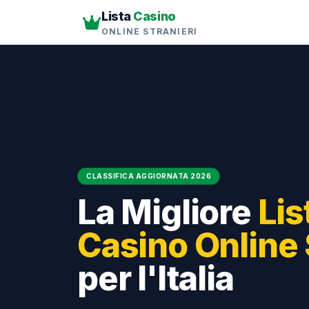
Lista
Casino
ONLINE STRANIERI
CLASSIFICA AGGIORNATA 2026
La Migliore
Lis
Casino Online 
per l'Italia