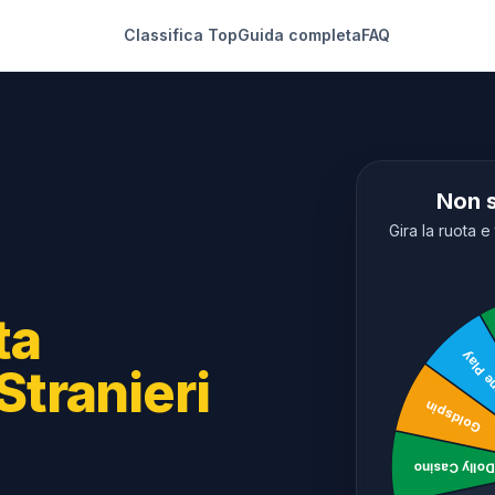
Classifica Top
Guida completa
FAQ
Non s
Gira la ruota e 
ta
Stranieri