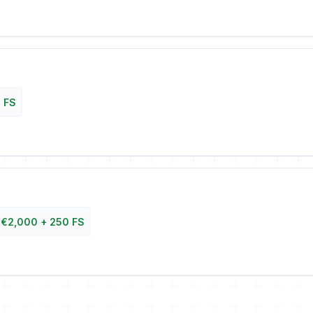
DA SAPERE
Interface can feel cluttered
0 FS
DA SAPERE
Limited live dealer games
 €2,000 + 250 FS
DA SAPERE
Design may not appeal to all