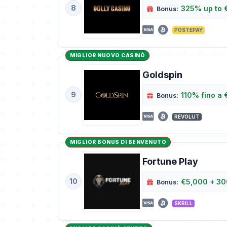
Payout speed: 1-24 hours
8
325% up to 
Bonus:
Casino Games: 8000+
POSTEPAY
MIGLIOR NUOVO CASINÒ
PERCHÉ CI PIACE
RTP: 96%
Goldspin
Min Deposit: €10
Payout speed: 1-24 hours
9
110% fino a 
Bonus:
Casino Games: 6000+
REVOLUT
MIGLIOR BONUS DI BENVENUTO
PERCHÉ CI PIACE
RTP: 96%
Fortune Play
Min Deposit: €10
Payout speed: Instant
10
€5,000 + 30
Bonus:
Casino Games: 5500+
SKRILL