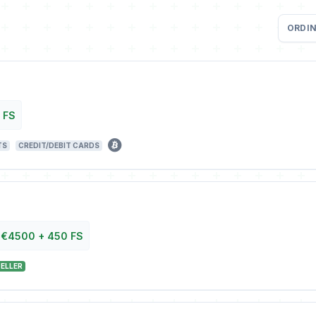
ORDIN
 FS
TS
CREDIT/DEBIT CARDS
DA SAPERE
Limited availability in some regio
 €4500 + 450 FS
ELLER
DA SAPERE