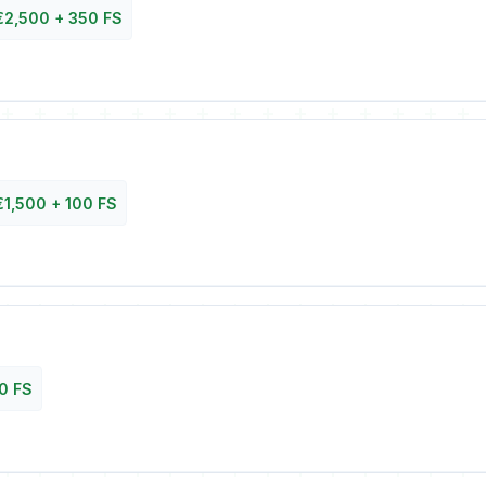
€2,500 + 350 FS
DA SAPERE
No free spins in welcome bonus
€1,500 + 100 FS
DA SAPERE
Fewer ongoing promotions
0 FS