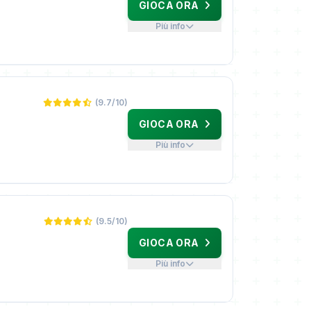
GIOCA ORA
Più info
(9.7/10)
GIOCA ORA
Più info
(9.5/10)
GIOCA ORA
Più info